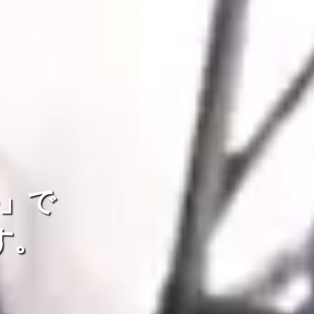
」で
す。